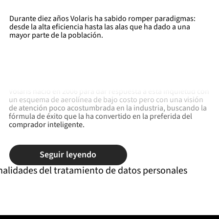
Durante diez años Volaris ha sabido romper paradigmas:
desde la alta eficiencia hasta las alas que ha dado a una
mayor parte de la población.
La aviación mundial ha cambiado. El viajero hoy demanda
precios más competitivos y un servicio más personalizado de
lo que históricamente ha recibido.
Volaris nació en 2006 para dar respuesta a esta inquietud con
un esquema de aerolínea de bajo costo pero con una visión
de atención poco acostumbrada en la industria, buscando la
fórmula de éxito que la ha convertido en la preferida del
comprador inteligente.
Seguir leyendo
nalidades del tratamiento de datos personales