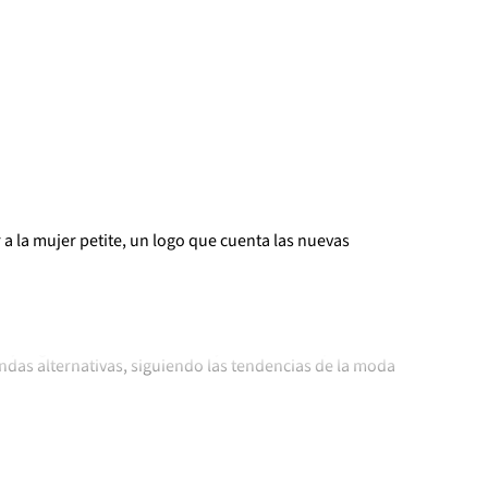
 a la mujer petite, un logo que cuenta las nuevas
moda exclusiva de Liverpool pensada para la mujer
a y segura. Tiene un estilo muy definido: adaptado a
ndas alternativas, siguiendo las tendencias de la moda