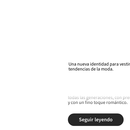
Una nueva identidad para vestir
tendencias de la moda.
Petite Studio es una marca de 
petite, haciéndola sentir cómod
todas las generaciones, con pre
y con un fino toque romántico.
Seguir leyendo