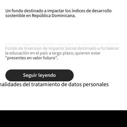
Un fondo destinado a impactar los índices de desarrollo
sostenible en República Dominicana.
Inicia es una firma de administración de activos sustentada
en el legado de 140 años de emprendimiento, unidad,
trayectoria y gestión de un gran patrimonio de la familia
Vicini en República Dominicana, que decidió crear un nuevo
Fondo de Inversión de Impacto Social destinado a fortalecer
la educación en el país a largo plazo; quieren estar
"presentes en valor futuro".
Seguir leyendo
nalidades del tratamiento de datos personales