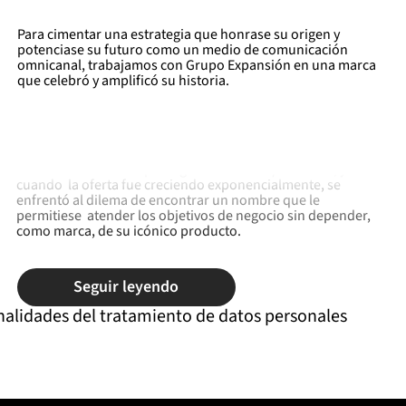
Para cimentar una estrategia que honrase su origen y
potenciase su futuro como un medio de comunicación
omnicanal, trabajamos con Grupo Expansión en una marca
que celebró y amplificó su historia.
Cuando Grupo Expansión se acercó a nosotros, enfrentaban
un desafío común en el mundo del
branding
: la empresa se
llamaba como el producto más reconocido que ofertaban —
en este caso como la prestigiosa revista
Expansión
—, y
cuando la oferta fue creciendo exponencialmente, se
enfrentó al dilema de encontrar un nombre que le
permitiese atender los objetivos de negocio sin depender,
como marca, de su icónico producto.
Seguir leyendo
nalidades del tratamiento de datos personales