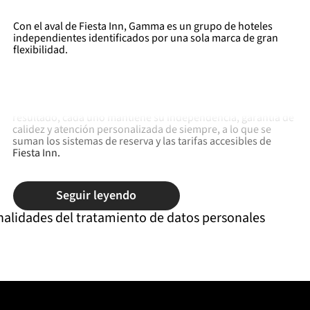
Con el aval de Fiesta Inn, Gamma es un grupo de hoteles
independientes identificados por una sola marca de gran
flexibilidad.
Esta alianza, lanzada en 2014 por Grupo Posadas, representa
para sus franquiciatarios una transferencia de
knowhow
y
una mejora de la oferta de valor de sus hoteles. Como
resultado, cada uno mantiene su independencia, garantía de
calidez y atención personalizada de siempre, a lo que se
suman los sistemas de reserva y las tarifas accesibles de
Fiesta Inn.
Seguir leyendo
nalidades del tratamiento de datos personales