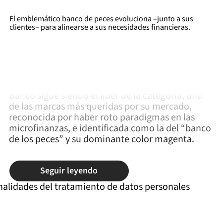
El emblemático banco de peces evoluciona –junto a sus
clientes– para alinearse a sus necesidades financieras.
El sector de las microfinanzas ha evolucionado
considerablemente desde que Ideograma creó la
identidad de Compartamos Banco hace más de
10 años. No obstante, a la fecha Compartamos
Banco sigue siendo el líder de la categoría, una
de las marcas más queridas por su mercado,
reconocida por haber roto paradigmas en las
microfinanzas, e identificada como la del “banco
de los peces” y su dominante color magenta.
Seguir leyendo
nalidades del tratamiento de datos personales