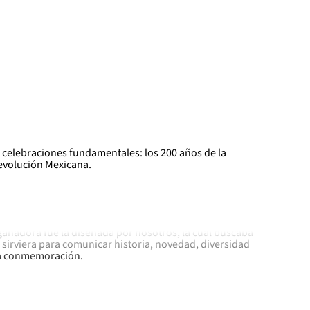
 celebraciones fundamentales: los 200 años de la
Revolución Mexicana.
ad de participar, entre varios grandes diseñadores, en
mente: Bicentenario de la Independencia - Centenario
ganadora fue la diseñada por nosotros, la cual buscaba
 sirviera para comunicar historia, novedad, diversidad
la conmemoración.